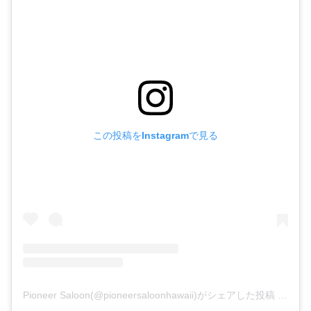
この投稿をInstagramで見る
Pioneer Saloon(@pioneersaloonhawaii)がシェアした投稿
–
202