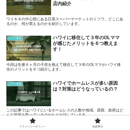
店内紹介
ワイキキの中心部にある日系スーパーマーケットのミツワ。どこにあ
るのか、何が買えるのかを紹介しています。
ハワイに移住して３年のOLママ
ハワイ移住
が感じたメリットを６つ教えま
す！
今回は生後６ヶ月の子供を抱えて移住して３年のOLママがハワイ移
住のメリットを６つ紹介します。
ハワイでホームレスが多い原因
ハワイ移住
は？対策はどうなっているの？
この記事ではハワイにいるホームレスの人数や地域、原因、政府はど
んな対策を取っているのかなどお話しています。
プライバシーポリシー
免責事項