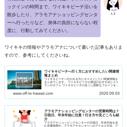
ックインの時間まで、ワイキキビーチ沿いを
えま
散歩したり、アラモアナショッピングセンタ
ーへ行ったりなど、身体の負担にならない程
度に、行動してみてください。
ワイキキの情報やアラモアナについて書いた記事もありま
すので、参考にしてくださいね。
ワイキキビーチへ行く方におすすめしたい関連情
報まとめ
ワイキキビーチへ行かれる方にオススメしたい関連情報を
まとめています。 ワイキキビーチの周辺のおすすめレスト
ランやカフェ ワイキキビーチの近くに新鮮なフルーツを使
った手作りアイスクリームが食べられるお店があります。
なんのアイスがオススメなの...
www.off-to-hawaii.com
2020.09.03
アラモアナショッピングセンターの営業時間は？
日祝日、年末年始に注意！行き方や見どころも紹
介
アラモアナショッピングセンターの日祝日、年末年始を含
む営業時間や、アラモアナセンターへのアクセス方法、ア