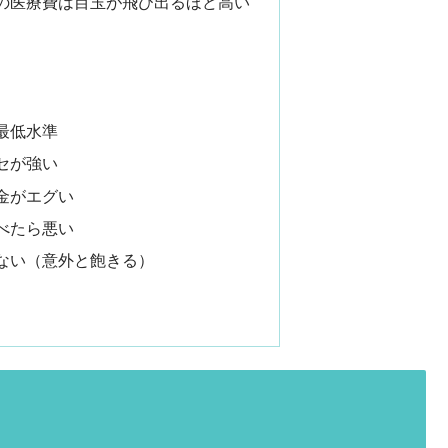
の医療費は目玉が飛び出るほど高い
最低水準
セが強い
金がエグい
べたら悪い
ない（意外と飽きる）