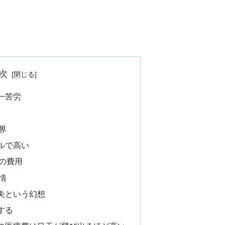
次
一苦労
界
ルで高い
の費用
情
夫という幻想
する